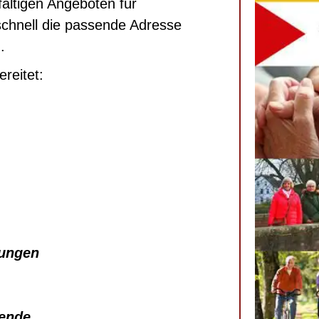
fältigen Angeboten für
schnell die passende Adresse
.
ereitet:
gungen
sende