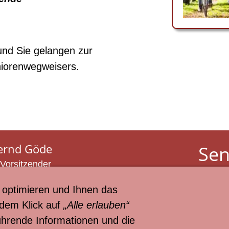
und Sie gelangen zur
iorenwegweisers.
ernd Göde
Sen
 Vorsitzender
der
l 01520 - 2743 002
optimieren und Ihnen das
il:
info@seniorenbeirat-lh.de
 dem Klick auf
„Alle erlauben“
© Hans 
führende Informationen und die