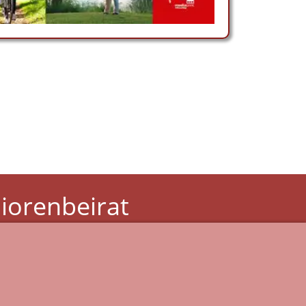
iorenbeirat
 Stadt Lüdinghausen
Witt