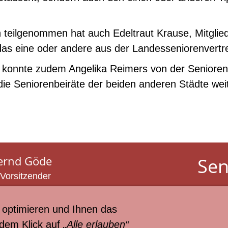
eilgenommen hat auch Edeltraut Krause, Mitglied
as eine oder andere aus der Landesseniorenvertre
h konnte zudem Angelika Reimers von der Senioren
ie Seniorenbeiräte der beiden anderen Städte wei
ernd Göde
Sen
 Vorsitzender
der
l 01520 - 2743 002
il:
info@seniorenbeirat-lh.de
optimieren und Ihnen das
© Hans 
 dem Klick auf
„Alle erlauben“