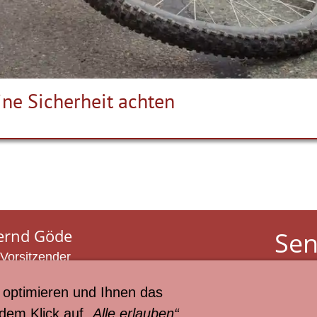
ine Sicherheit achten
ernd Göde
Sen
 Vorsitzender
der
l 01520 - 2743 002
optimieren und Ihnen das
il:
info@seniorenbeirat-lh.de
 dem Klick auf
„Alle erlauben“
© Hans 