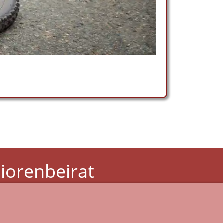
iorenbeirat
 Stadt Lüdinghausen
Witt